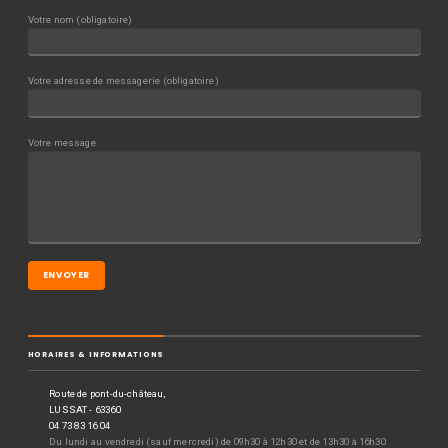
Votre nom (obligatoire)
Votre adresse de messagerie (obligatoire)
Votre message
HORAIRES & INFORMATIONS
Route de pont-du-château,
LUSSAT - 63360
04 73 83 16 04
Du lundi au vendredi (sauf mercredi) de 09h30 à 12h30 et de 13h30 à 16h30