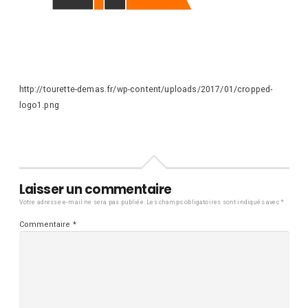
http://tourette-demas.fr/wp-content/uploads/2017/01/cropped-
logo1.png
Laisser un commentaire
Votre adresse e-mail ne sera pas publiée.
Les champs obligatoires sont indiqués avec
*
Commentaire
*