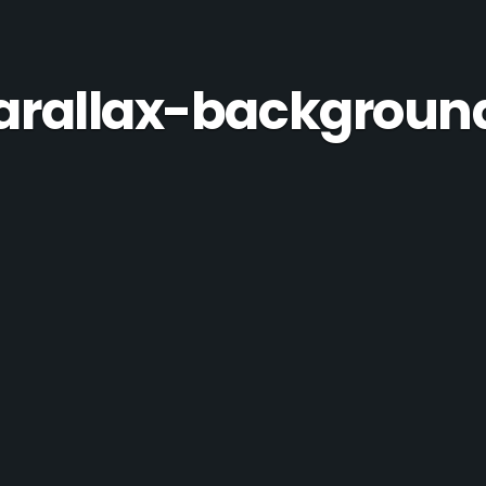
arallax-backgroun