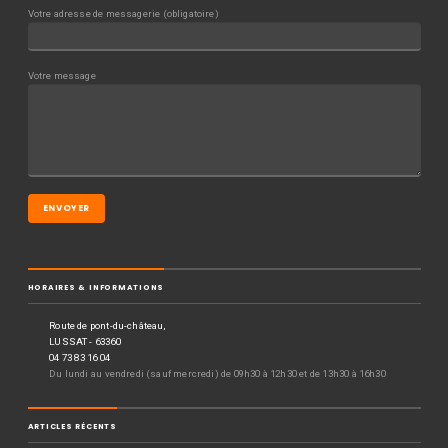
Votre adresse de messagerie (obligatoire)
Votre message
HORAIRES & INFORMATIONS
Route de pont-du-château,
LUSSAT - 63360
04 73 83 16 04
Du lundi au vendredi (sauf mercredi) de 09h30 à 12h30 et de 13h30 à 16h30
ARTICLES RÉCENTS