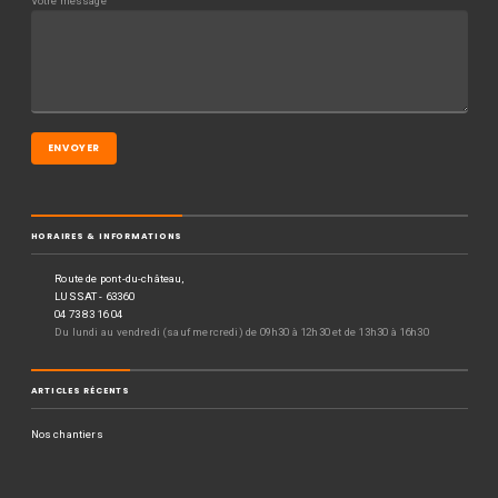
Votre message
HORAIRES & INFORMATIONS
Route de pont-du-château,
LUSSAT - 63360
04 73 83 16 04
Du lundi au vendredi (sauf mercredi) de 09h30 à 12h30 et de 13h30 à 16h30
ARTICLES RÉCENTS
Nos chantiers