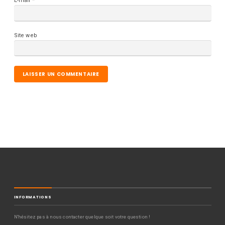
E-mail
*
Site web
INFORMATIONS
N'hésitez pas à nous contacter quelque soit votre question !