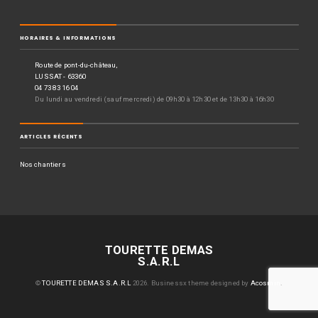
HORAIRES & INFORMATIONS
Route de pont-du-château,
LUSSAT - 63360
04 73 83 16 04
Du lundi au vendredi (sauf mercredi) de 09h30 à 12h30 et de 13h30 à 16h30
ARTICLES RÉCENTS
Nos chantiers
TOURETTE DEMAS
S.A.R.L
©
TOURETTE DEMAS S.A.R.L
2026.
Businessx theme designed by
Acosmin
.